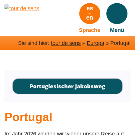
Zum
es
Hauptinhalt
en
springen
Sprache
Menü
Sie sind hier:
tour de sens
»
Europa
»
Portugal
Portugiesischer Jakobsweg
Portugal
Im Jahr 2026 werden wir wieder unsere Reise auf