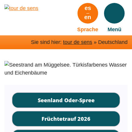
Zum
es
Hauptinhalt
en
springen
Sprache
Menü
Sie sind hier:
tour de sens
»
Deutschland
Seenland Oder-Spree
Früchtetrauf 2026