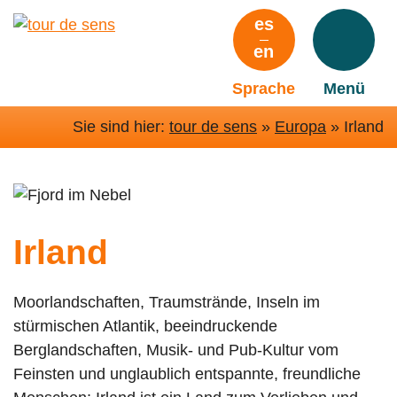
Zum
es
Hauptinhalt
en
springen
Sprache
Menü
Sie sind hier:
tour de sens
»
Europa
»
Irland
Irland
Moorlandschaften, Traumstrände, Inseln im
stürmischen Atlantik, beeindruckende
Berglandschaften, Musik- und Pub-Kultur vom
Feinsten und unglaublich entspannte, freundliche